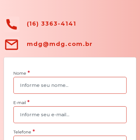
(16) 3363-4141
mdg@mdg.com.br
Nome
E-mail
Telefone